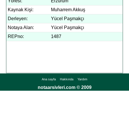
Yöresi:
Erzurum
Kaynak Kişi:
Muharrem Akkuş
Derleyen:
Yücel Paşmakçı
Notaya Alan:
Yücel Paşmakçı
REPno:
1487
Ana sayfa
Hakkında
Yardım
notaarsivleri.com © 2009