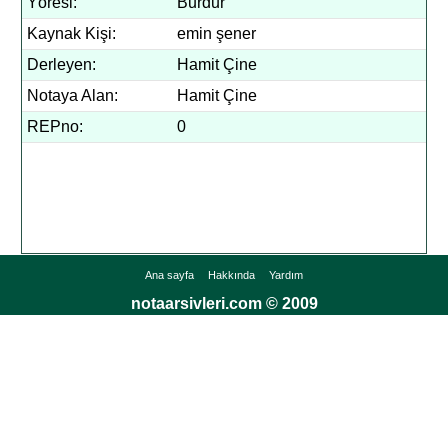
Yöresi:
Burdur
Kaynak Kişi:
emin şener
Derleyen:
Hamit Çine
Notaya Alan:
Hamit Çine
REPno:
0
Ana sayfa
Hakkında
Yardım
notaarsivleri.com © 2009