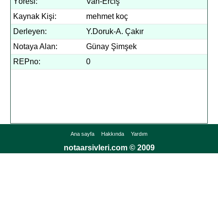
Yöresi:
Van-Erciş
Kaynak Kişi:
mehmet koç
Derleyen:
Y.Doruk-A. Çakır
Notaya Alan:
Günay Şimşek
REPno:
0
Ana sayfa
Hakkında
Yardım
notaarsivleri.com © 2009