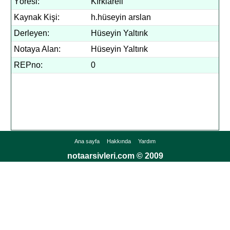
Yöresi:
Kırklareli
Kaynak Kişi:
h.hüseyin arslan
Derleyen:
Hüseyin Yaltırık
Notaya Alan:
Hüseyin Yaltırık
REPno:
0
Ana sayfa
Hakkında
Yardım
notaarsivleri.com © 2009