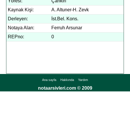
Yöresi:
Çankırı
Kaynak Kişi:
A. Altuner-H. Zevk
Derleyen:
İst.Bel. Kons.
Notaya Alan:
Ferruh Arsunar
REPno:
0
Ana sayfa
Hakkında
Yardım
notaarsivleri.com © 2009