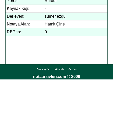
Yöresi:
Burdur
Kaynak Kişi:
-
Derleyen:
sümer ezgü
Notaya Alan:
Hamit Çine
REPno:
0
Ana sayfa
Hakkında
Yardım
notaarsivleri.com © 2009