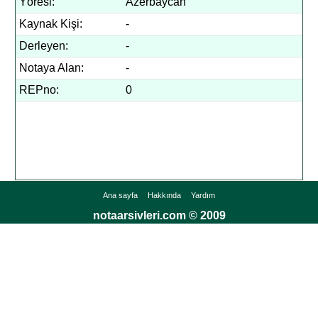
Yöresi:
Azerbaycan
Kaynak Kişi:
-
Derleyen:
-
Notaya Alan:
-
REPno:
0
Ana sayfa
Hakkında
Yardım
notaarsivleri.com © 2009