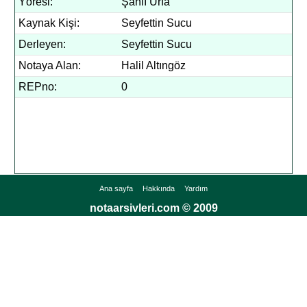
Yöresi:
Şanlı Urfa
Kaynak Kişi:
Seyfettin Sucu
Derleyen:
Seyfettin Sucu
Notaya Alan:
Halil Altıngöz
REPno:
0
Ana sayfa
Hakkında
Yardım
notaarsivleri.com © 2009