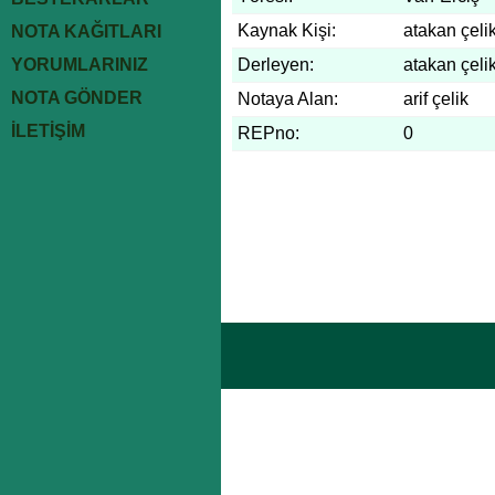
Kaynak Kişi:
atakan çeli
NOTA KAĞITLARI
YORUMLARINIZ
Derleyen:
atakan çeli
NOTA GÖNDER
Notaya Alan:
arif çelik
İLETİŞİM
REPno:
0