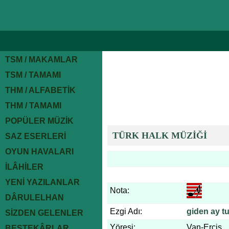
TSM / MAKAMLAR
TSM / TAMAMI
THM / ALFABETİK
THM / TAMAMI
POPÜLER MÜZİK
TÜRK HALK MÜZİĞİ
SAZ ESERLERİ
OYUN HAVALARI
İLÂHİLER
YENİ YAZILANLAR
Nota:
DÂRULELHAN
Ezgi Adı:
giden ay t
SİZDEN GELENLER
Yöresi:
Van-Erciş
BESTEKÂRLAR