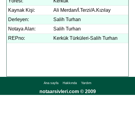
Yöresi:
Kerkük
Kaynak Kişi:
Ali Merdan/İ.Terzi/A.Kızılay
Derleyen:
Salih Turhan
Notaya Alan:
Salih Turhan
REPno:
Kerkük Türküleri-Salih Turhan
Ana sayfa
Hakkında
Yardım
notaarsivleri.com © 2009