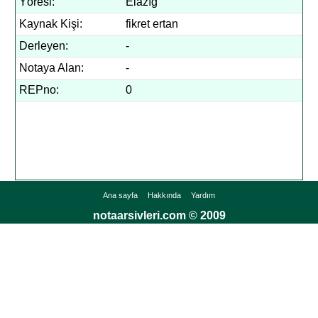
Yöresi:
Elazığ
Kaynak Kişi:
fikret ertan
Derleyen:
-
Notaya Alan:
-
REPno:
0
Ana sayfa
Hakkında
Yardım
notaarsivleri.com © 2009