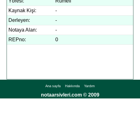
Yöresi:
Rumeli
Kaynak Kişi:
-
Derleyen:
-
Notaya Alan:
-
REPno:
0
Ana sayfa
Hakkında
Yardım
notaarsivleri.com © 2009