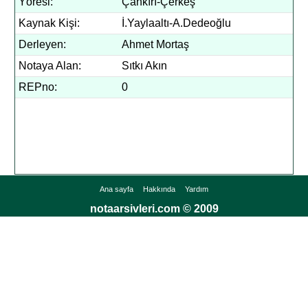
Yöresi:
Çankırı-Çerkeş
Kaynak Kişi:
İ.Yaylaaltı-A.Dedeoğlu
Derleyen:
Ahmet Mortaş
Notaya Alan:
Sıtkı Akın
REPno:
0
Ana sayfa
Hakkında
Yardım
notaarsivleri.com © 2009