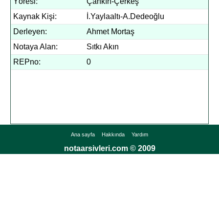
Yöresi:
Çankırı-Çerkeş
Kaynak Kişi:
İ.Yaylaaltı-A.Dedeoğlu
Derleyen:
Ahmet Mortaş
Notaya Alan:
Sıtkı Akın
REPno:
0
Ana sayfa
Hakkında
Yardım
notaarsivleri.com © 2009