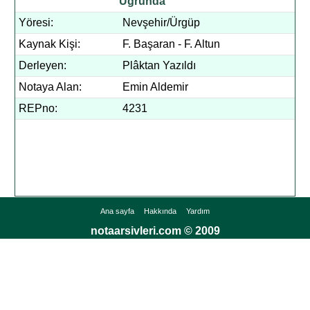
Uğrunda
Yöresi:
Nevşehir/Ürgüp
Kaynak Kişi:
F. Başaran - F. Altun
Derleyen:
Plâktan Yazıldı
Notaya Alan:
Emin Aldemir
REPno:
4231
Ana sayfa
Hakkında
Yardım
notaarsivleri.com © 2009