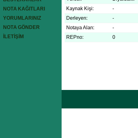
Kaynak Kişi:
-
NOTA KAĞITLARI
YORUMLARINIZ
Derleyen:
-
NOTA GÖNDER
Notaya Alan:
-
İLETİŞİM
REPno:
0