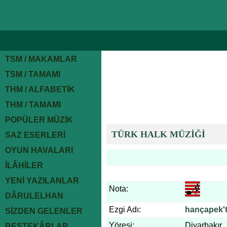
TSM / MAKAMLAR
TSM / TAMAMI
THM / ALFABETİK
THM / TAMAMI
POPÜLER MÜZİK
TÜRK HALK MÜZİĞİ
SAZ ESERLERİ
OYUN HAVALARI
İLÂHİLER
YENİ YAZILANLAR
Nota:
DÂRULELHAN
Ezgi Adı:
hançapek'te
SİZDEN GELENLER
Yöresi:
Diyarbakır
BESTEKÂRLAR