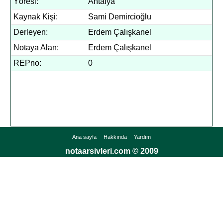
Yöresi:
Antalya
Kaynak Kişi:
Sami Demircioğlu
Derleyen:
Erdem Çalışkanel
Notaya Alan:
Erdem Çalışkanel
REPno:
0
Ana sayfa
Hakkında
Yardım
notaarsivleri.com © 2009