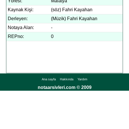
Yöresi:
Malatya
Kaynak Kişi:
(söz) Fahri Kayahan
Derleyen:
(Müzik) Fahri Kayahan
Notaya Alan:
-
REPno:
0
Ana sayfa
Hakkında
Yardım
notaarsivleri.com © 2009