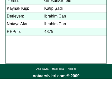
Yöresi:
Giresun/Görele
Kaynak Kişi:
Katip Şadi
Derleyen:
İbrahim Can
Notaya Alan:
İbrahim Can
REPno:
4375
Ana sayfa
Hakkında
Yardım
notaarsivleri.com © 2009