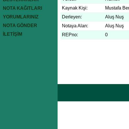
Kaynak Kişi:
Mustafa Be
NOTA KAĞITLARI
YORUMLARINIZ
Derleyen:
Aluş Nuş
NOTA GÖNDER
Notaya Alan:
Aluş Nuş
İLETİŞİM
REPno:
0