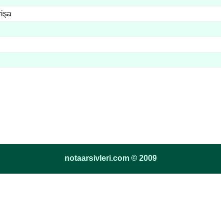
rişa
notaarsivleri.com © 2009