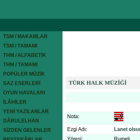
TSM / MAKAMLAR
TSM / TAMAMI
THM / ALFABETİK
THM / TAMAMI
POPÜLER MÜZİK
TÜRK HALK MÜZİĞİ
SAZ ESERLERİ
OYUN HAVALARI
İLÂHİLER
YENİ YAZILANLAR
Nota:
DÂRULELHAN
Ezgi Adı:
Lanet olsu
SİZDEN GELENLER
Yöresi:
Rumeli
BESTEKÂRLAR