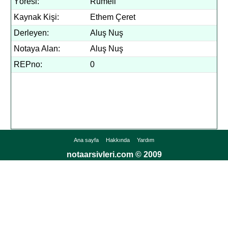
Yöresi:
Rumeli
Kaynak Kişi:
Ethem Çeret
Derleyen:
Aluş Nuş
Notaya Alan:
Aluş Nuş
REPno:
0
Ana sayfa
Hakkında
Yardım
notaarsivleri.com © 2009