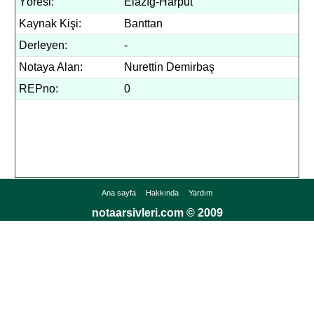
Yöresi:
Elazığ-Harput
Kaynak Kişi:
Banttan
Derleyen:
-
Notaya Alan:
Nurettin Demirbaş
REPno:
0
Ana sayfa
Hakkında
Yardım
notaarsivleri.com © 2009