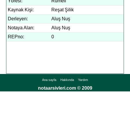
Yöresi:
Rumeli
Kaynak Kişi:
Reşat Şilik
Derleyen:
Aluş Nuş
Notaya Alan:
Aluş Nuş
REPno:
0
Ana sayfa
Hakkında
Yardım
notaarsivleri.com © 2009