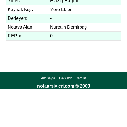
Yöresi:
Elazığ-Harput
Kaynak Kişi:
Yöre Ekibi
Derleyen:
-
Notaya Alan:
Nurettin Demirbaş
REPno:
0
Ana sayfa
Hakkında
Yardım
notaarsivleri.com © 2009