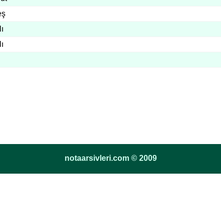
eş
ı
ı
notaarsivleri.com © 2009