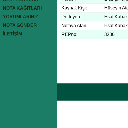
Kaynak Kişi:
Hüseyin At
NOTA KAĞITLARI
YORUMLARINIZ
Derleyen:
Esat Kabakl
NOTA GÖNDER
Notaya Alan:
Esat Kabakl
İLETİŞİM
REPno:
3230