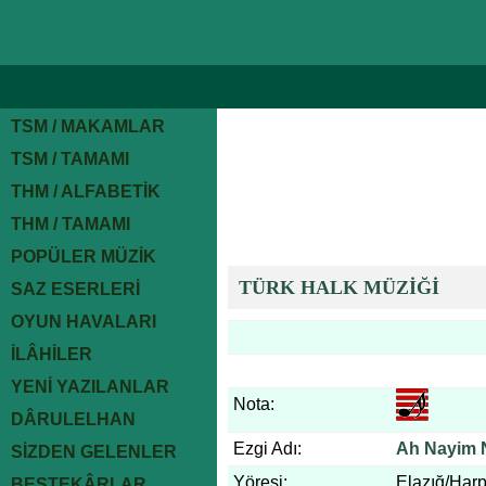
TSM / MAKAMLAR
TSM / TAMAMI
THM / ALFABETİK
THM / TAMAMI
POPÜLER MÜZİK
TÜRK HALK MÜZİĞİ
SAZ ESERLERİ
OYUN HAVALARI
İLÂHİLER
YENİ YAZILANLAR
Nota:
DÂRULELHAN
Ezgi Adı:
Ah Nayim N
SİZDEN GELENLER
Yöresi:
Elazığ/Harp
BESTEKÂRLAR