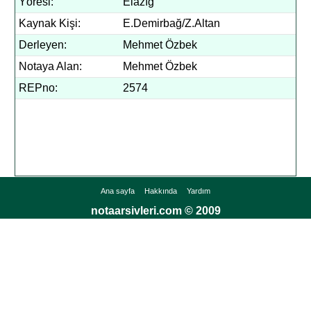
Yöresi:
Elazığ
Kaynak Kişi:
E.Demirbağ/Z.Altan
Derleyen:
Mehmet Özbek
Notaya Alan:
Mehmet Özbek
REPno:
2574
Ana sayfa
Hakkında
Yardım
notaarsivleri.com © 2009