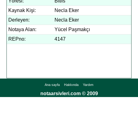
Yöresi:
Bitlis
Kaynak Kişi:
Necla Eker
Derleyen:
Necla Eker
Notaya Alan:
Yücel Paşmakçı
REPno:
4147
Ana sayfa
Hakkında
Yardım
notaarsivleri.com © 2009