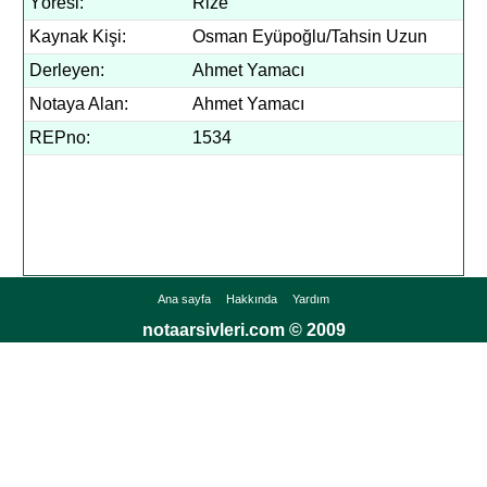
Yöresi:
Rize
Kaynak Kişi:
Osman Eyüpoğlu/Tahsin Uzun
Derleyen:
Ahmet Yamacı
Notaya Alan:
Ahmet Yamacı
REPno:
1534
Ana sayfa
Hakkında
Yardım
notaarsivleri.com © 2009