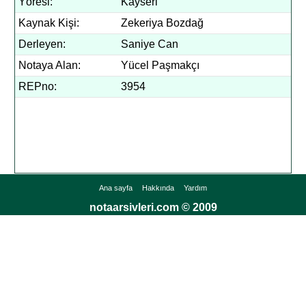
Yöresi:
Kayseri
Kaynak Kişi:
Zekeriya Bozdağ
Derleyen:
Saniye Can
Notaya Alan:
Yücel Paşmakçı
REPno:
3954
Ana sayfa
Hakkında
Yardım
notaarsivleri.com © 2009