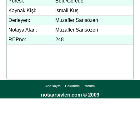
Yöresi:
Bolu/Gerede
Kaynak Kişi:
İsmail Kuş
Derleyen:
Muzaffer Sarısözen
Notaya Alan:
Muzaffer Sarısözen
REPno:
248
Ana sayfa
Hakkında
Yardım
notaarsivleri.com © 2009