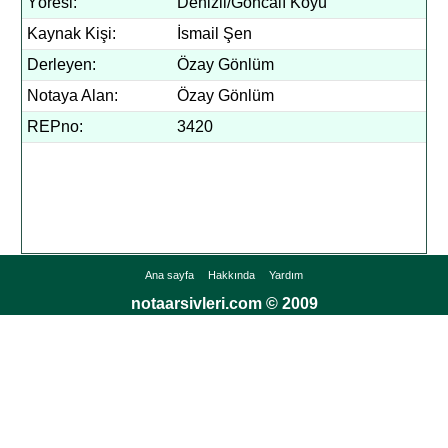
Yöresi:
Denizli/Goncalı Köyü
Kaynak Kişi:
İsmail Şen
Derleyen:
Özay Gönlüm
Notaya Alan:
Özay Gönlüm
REPno:
3420
Ana sayfa
Hakkında
Yardım
notaarsivleri.com © 2009