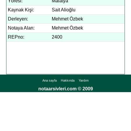
Yöresi:
Malatya
Kaynak Kişi:
Sait Alioğlu
Derleyen:
Mehmet Özbek
Notaya Alan:
Mehmet Özbek
REPno:
2400
Ana sayfa
Hakkında
Yardım
notaarsivleri.com © 2009