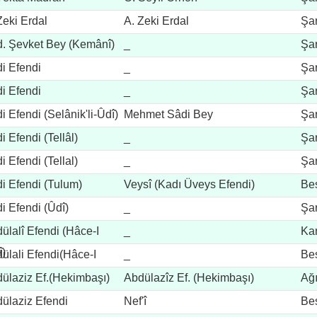
Zeki Erdal
A. Zeki Erdal
Şar
. Şevket Bey (Kemânî)
_
Şar
i Efendi
_
Şar
i Efendi
_
Şar
i Efendi (Selânik'li-Ûdî)
Mehmet Sâdi Bey
Şar
i Efendi (Tellâl)
_
Şar
i Efendi (Tellal)
_
Şar
i Efendi (Tulum)
Veysî (Kadı Üveys Efendi)
Be
i Efendi (Ûdî)
_
Şar
ülalî Efendi (Hâce-I
_
Ka
î)
ülali Efendi(Hâce-I
_
Be
î)
ülaziz Ef.(Hekimbaşı)
Abdülazîz Ef. (Hekimbaşı)
Ağ
ülaziz Efendi
Nef'î
Be