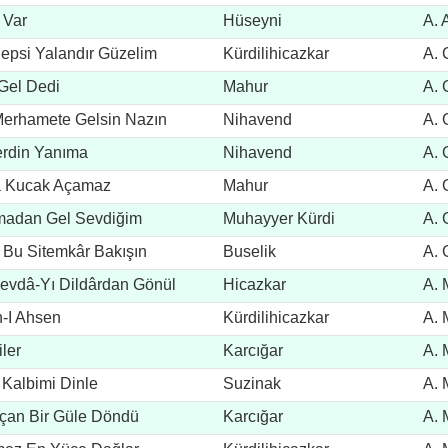
 Var
Hüseyni
A. 
epsi Yalandır Güzelim
Kürdilihicazkar
A. 
Gel Dedi
Mahur
A. 
Merhamete Gelsin Nazın
Nihavend
A. 
erdin Yanıma
Nihavend
A. 
a Kucak Açamaz
Mahur
A. 
madan Gel Sevdiğim
Muhayyer Kürdi
A. 
 Bu Sitemkâr Bakışın
Buselik
A. 
evdâ-Yı Dildârdan Gönül
Hicazkar
A. 
-I Ahsen
Kürdilihicazkar
A. 
iler
Karcığar
A. 
 Kalbimi Dinle
Suzinak
A. 
çan Bir Güle Döndü
Karcığar
A. 