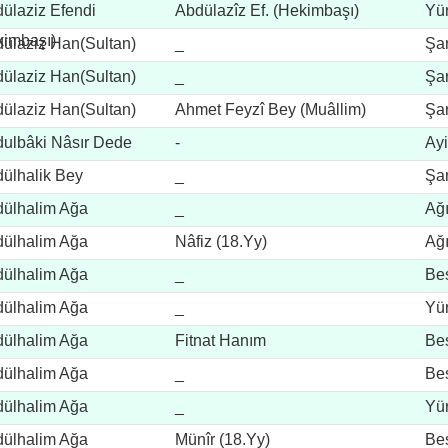
ülaziz Efendi
Abdülazîz Ef. (Hekimbaşı)
Yü
kimbaşı)
ülaziz Han(Sultan)
_
Şar
ülaziz Han(Sultan)
_
Şar
ülaziz Han(Sultan)
Ahmet Feyzî Bey (Muâllim)
Şar
ulbâki Nâsır Dede
-
Ay
ülhalik Bey
_
Şar
ülhalim Ağa
_
Ağ
ülhalim Ağa
Nâfiz (18.yy)
Ağ
ülhalim Ağa
_
Be
ülhalim Ağa
_
Yü
ülhalim Ağa
Fitnat Hanım
Be
ülhalim Ağa
_
Be
ülhalim Ağa
_
Yü
ülhalim Ağa
Münîr (18.yy)
Be