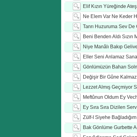
Elif Kızın Yüreğinde Ateş
Ne Elem Var Ne Keder H
Tanrı Huzuruma Sev De 
Beni Benden Aldı Sızın 
Niye Manâlı Bakıp Geliv
Eller Seni Anlamaz San
Gönlümüzün Baharı Sol
Değişir Bir Gûne Kalmaz
Lezzet Almış Geçmiyor S
Meftûnun Oldum Ey Vech
Ey Sıra Sıra Dizilen Serv
Zülf-I Siyehe Bağladığım
Bak Gönlüme Gurbette A