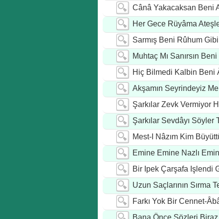
Cânâ Yakacaksan Beni A
Her Gece Rüyâma Ateşle
Sarmış Beni Rûhum Gibi.
Muhtaç Mı Sanırsın Beni
Hiç Bilmedi Kalbin Beni 
Akşamın Seyrindeyiz M
Şarkılar Zevk Vermiyor 
Şarkılar Sevdâyı Söyler
Mest-I Nâzım Kim Büyütt
Emine Emine Nazlı Emi
Bir Ipek Çarşafa Işlendi 
Uzun Saçlarının Sırma Te
Farkı Yok Bir Cennet-Âb
Bana Önce Sözleri Biraz