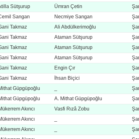
Atilla Sütşurup
Ümran Çetin
Şar
Cemil Sangan
Necmiye Sangan
Şar
Gani Takmaz
Ali Abdülkerimoğlu
Şar
Gani Takmaz
Ataman Sütşurup
Şar
Gani Takmaz
Ataman Sütşurup
Şar
Gani Takmaz
Ataman Sütşurup
Şar
Gani Takmaz
Engin Çır
Şar
Gani Takmaz
İhsan Biçici
Şar
Mithat Güpgüpoğlu
_
Şar
Mithat Güpgüpoğlu
A. Mithat Güpgüpoğlu
Şar
Mükerrem Akıncı
Vasfi Rızâ Zobu
Şar
Mükerrem Akıncı
_
Şar
Mükerrem Akıncı
_
Şar