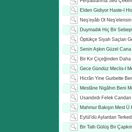
Feryâdlarıma Sed Çeke
Elden Gidiyor Haste-I H
Neş'eyâb Ol Neş'elensi
Duymadık Hiç Bir Sebept
Öptükçe Siyah Saçları 
Senin Aşkın Güzel Cana 
Bir Kır Çiçeğinden Daha 
Gece Gündüz Meclis-I M
Hicrân Yine Gurbette B
Mestâne Nigâhın Beni Me
Usandırdı Felek Candan
Mahmur Bakışın Mest Ü 
Eylül'dü Aylardan Terkedi
Bir Tatlı Gülüş Bir Çapkı