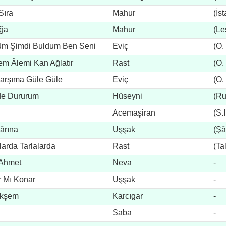
Sıra
Mahur
(İs
ğa
Mahur
(Le
üm Şimdi Buldum Ben Seni
Eviç
(O.
m Âlemi Kan Ağlatır
Rast
(O.
Karşıma Güle Güle
Eviç
(O.
de Dururum
Hüseyni
(Ru
Acemaşiran
(S.
dârına
Uşşak
(Şâi
arda Tarlalarda
Rast
(Ta
 Ahmet
Neva
-
ar Mı Konar
Uşşak
-
ekşem
Karcıgar
-
Saba
-