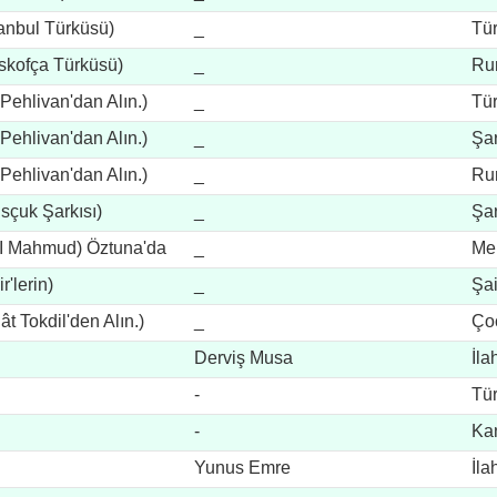
tanbul Türküsü)
_
Tü
skofça Türküsü)
_
Ru
 Pehlivan'dan Alın.)
_
Tü
 Pehlivan'dan Alın.)
_
Şar
 Pehlivan'dan Alın.)
_
Ru
sçuk Şarkısı)
_
Şar
II Mahmud) Öztuna'da
_
Me
r'lerin)
_
Şa
lât Tokdil'den Alın.)
_
Çoc
Derviş Musa
İla
-
Tü
-
Ka
Yunus Emre
İla