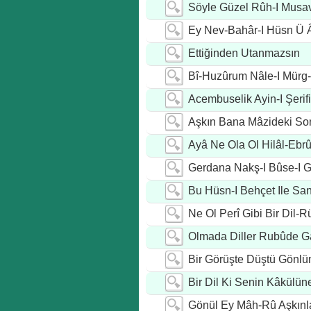
Söyle Güzel Rûh-I Musav
Ey Nev-Bahâr-I Hüsn Ü 
Ettiğinden Utanmazsın
Bî-Huzûrum Nâle-I Mürg-
Acembuselik Ayin-I Şerifi
Aşkın Bana Mâzideki Son
Ayâ Ne Ola Ol Hilâl-Ebr
Gerdana Nakş-I Bûse-I Gü
Bu Hüsn-I Behçet Ile Sa
Ne Ol Perî Gibi Bir Dil-
Olmada Diller Rubûde 
Bir Görüşte Düştü Gönl
Bir Dil Ki Senin Kâkülün
Gönül Ey Mâh-Rû Aşkınl