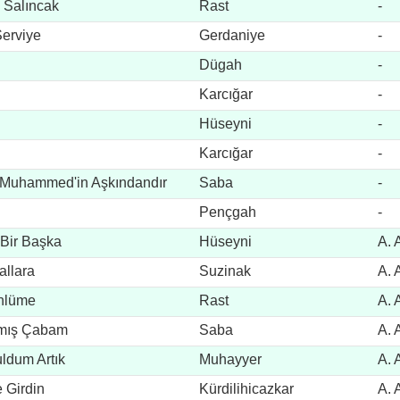
 Salıncak
Rast
-
Serviye
Gerdaniye
-
Dügah
-
Karcığar
-
Hüseyni
-
Karcığar
-
r Muhammed'in Aşkındandır
Saba
-
Pençgah
-
 Bir Başka
Hüseyni
A. 
allara
Suzinak
A. 
önlüme
Rast
A. 
ymış Çabam
Saba
A. 
ldum Artık
Muhayyer
A. 
 Girdin
Kürdilihicazkar
A. 