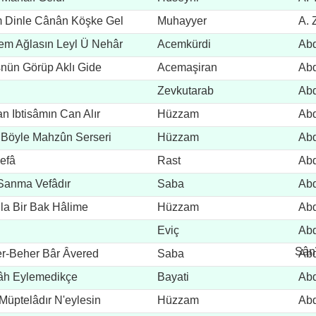
m Dinle Cânân Köşke Gel
Muhayyer
A. 
em Ağlasın Leyl Ü Nehâr
Acemkürdi
Abd
snün Görüp Aklı Gide
Acemaşiran
Abd
Zevkutarab
Abd
n Ibtisâmın Can Alır
Hüzzam
Abd
 Böyle Mahzûn Serseri
Hüzzam
Abd
efâ
Rast
Abd
Sanma Vefâdır
Saba
Abd
nla Bir Bak Hâlime
Hüzzam
Abd
Eviç
Abd
Sân
er-Beher Bâr Âvered
Saba
Abd
Sân
âh Eylemedikçe
Bayati
Abd
üptelâdır N'eylesin
Hüzzam
Abd