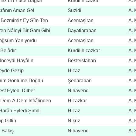
mez En Yüce Dağlar
Kürdilihicazkar
A. 
icrânın Aman Gel
Suzidil
A. 
n Bezmimiz Ey Sîm-Ten
Acemaşiran
A. 
en Nâleyi Bir Gam Gibi
Bayatiaraban
A. 
Göğsüm Yanıyordu
Acemaşiran
A. 
Belâdır
Kürdilihicazkar
A. 
Inceydi Hayâlin
Besteısfahan
A. 
eyde Gezip
Hicaz
A. 
enim Gönlüme Doğdu
Şedaraban
A. 
st Eyledi Dilber
Nihavend
A. 
 Dem-Â-Dem Infiâlinden
Hicazkar
A. 
Harâb Eyledi Şimdi
Hicaz
A. 
p Gittin
Nikriz
A. 
n Bakış
Nihavend
A. 