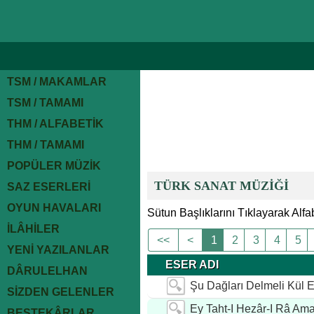
TSM / MAKAMLAR
TSM / TAMAMI
THM / ALFABETİK
THM / TAMAMI
POPÜLER MÜZİK
TÜRK SANAT MÜZİĞİ
SAZ ESERLERİ
OYUN HAVALARI
Sütun Başlıklarını Tıklayarak Alfab
İLÂHİLER
<<
<
1
2
3
4
5
YENİ YAZILANLAR
ESER ADI
DÂRULELHAN
Şu Dağları Delmeli Kül E
SİZDEN GELENLER
Ey Taht-I Hezâr-I Râ Ama
BESTEKÂRLAR