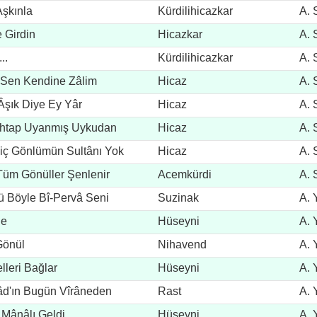
şkınla
Kürdilihicazkar
A. 
 Girdin
Hicazkar
A. 
..
Kürdilihicazkar
A. 
 Sen Kendine Zâlim
Hicaz
A. 
Âşık Diye Ey Yâr
Hicaz
A. 
ehtap Uyanmış Uykudan
Hicaz
A. 
Hiç Gönlümün Sultânı Yok
Hicaz
A. 
 Tüm Gönüller Şenlenir
Acemkürdi
A. 
ü Böyle Bî-Pervâ Seni
Suzinak
A. 
ne
Hüseyni
A. 
Gönül
Nihavend
A. 
lleri Bağlar
Hüseyni
A. 
âd'ın Bugün Vîrâneden
Rast
A. 
 Mânâlı Geldi
Hüseyni
A. 