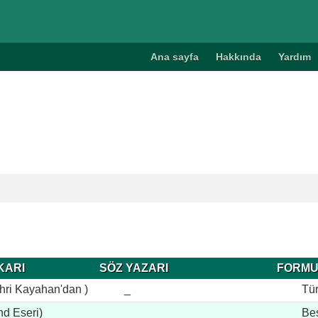
Ana sayfa
Hakkında
Yardım
KARI
SÖZ YAZARI
FORM
hri Kayahan'dan )
_
Tü
nd Eseri)
_
Be