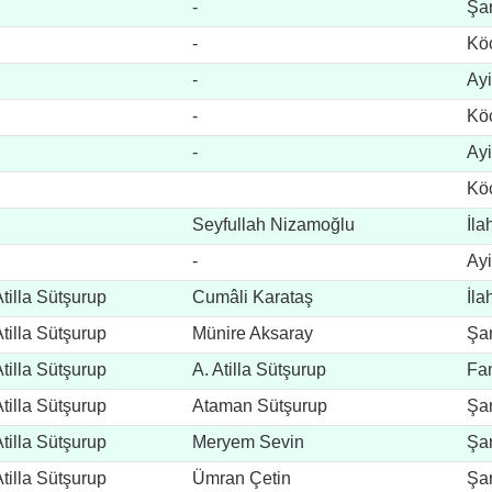
-
Şar
-
Kö
-
Ay
-
Kö
-
Ay
Kö
Seyfullah Nizamoğlu
İla
-
Ay
Atilla Sütşurup
Cumâli Karataş
İla
Atilla Sütşurup
Münire Aksaray
Şar
Atilla Sütşurup
A. Atilla Sütşurup
Fan
Atilla Sütşurup
Ataman Sütşurup
Şar
Atilla Sütşurup
Meryem Sevin
Şar
Atilla Sütşurup
Ümran Çetin
Şar