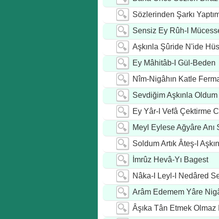
Sözlerinden Şarkı Yaptı
Sensiz Ey Rûh-I Mücess
Aşkınla Şûride N'ide Hü
Ey Mâhitâb-I Gül-Beden
Nîm-Nigâhın Katle Ferma
Sevdiğim Aşkınla Oldum
Ey Yâr-I Vefâ Çektirme C
Meyl Eylese Ağyâre Anı 
Soldum Artık Âteş-I Aşkı
İmrûz Hevâ-Yı Bagest
Nâka-I Leyl-I Nedâred S
Arâm Edemem Yâre Nig
Âşıka Tân Etmek Olmaz M