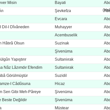
ver Misin
Bayati
Abd
(He
Ân
Şevkefza
Abd
Evcara
Abd
I Dil-I Dîvâneden
Muhayyer
Abd
Acembuselik
Abd
 Hâtırâ Olsun
Suzinak
Abd
û
Şivenüma
Abd
lgûn Yapıştırır
Sultaniırak
Abd
na Nâz Lâzımdır Efendim
Sultaniırak
Abd
Rübâ Görülmüştür
Suzidil
Abd
Gamze-I Câdûsuna
Hicaz
Abd
üm Sen Gibi Meh-Pâreye
Şivenüma
Abd
e Beste Değildir
Şivenüma
Abd
a
Müstear
Abd