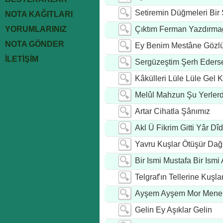
Setiremin Düğmeleri Bir 
NOTA KAĞITLARI
YORUMLARINIZ
Çıktım Ferman Yazdırma
NOTA GÖNDER
Ey Benim Mestâne Gözl
İLETİŞİM
Sergüzeştim Şerh Ederse
Kâkülleri Lüle Lüle Gel 
Melûl Mahzun Şu Yerler
Artar Cihatla Şânımız
Akl Ü Fikrim Gitti Yâr Dî
Yavru Kuşlar Ötüşür Dağl
Bir Ismi Mustafa Bir Ismi
Telgraf'ın Tellerine Kuşl
Ayşem Ayşem Mor Men
Gelin Ey Aşıklar Gelin