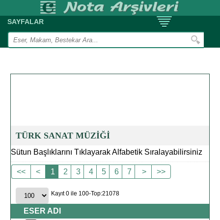
SAYFALAR
TÜRK SANAT MÜZİĞİ
Sütun Başlıklarını Tıklayarak Alfabetik Sıralayabilirsiniz
<<
<
1
2
3
4
5
6
7
>
>>
Kayıt 0 ile 100-Top:21078
ESER ADI