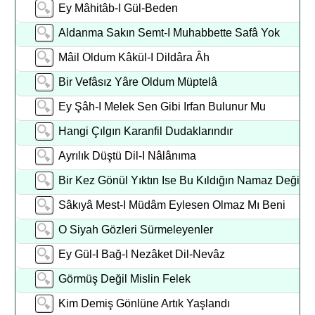
Ey Mâhitâb-I Gül-Beden
Aldanma Sakın Semt-I Muhabbette Safâ Yok
Mâil Oldum Kâkül-I Dildâra Âh
Bir Vefâsız Yâre Oldum Müptelâ
Ey Şâh-I Melek Sen Gibi Irfan Bulunur Mu
Hangi Çılgın Karanfil Dudaklarındır
Ayrılık Düştü Dil-I Nâlânıma
Bir Kez Gönül Yıktın Ise Bu Kıldığın Namaz Değil
Sâkıyâ Mest-I Müdâm Eylesen Olmaz Mı Beni
O Siyah Gözleri Sürmeleyenler
Ey Gül-I Bağ-I Nezâket Dil-Nevâz
Görmüş Değil Mislin Felek
Kim Demiş Gönlüne Artık Yaşlandı