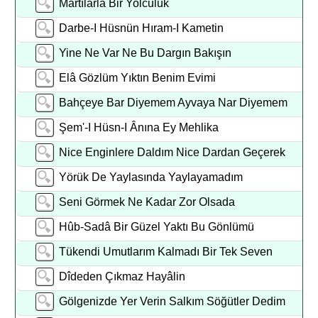
Martılarla Bir Yolculuk
Darbe-I Hüsnün Hıram-I Kametin
Yine Ne Var Ne Bu Dargın Bakışın
Elâ Gözlüm Yıktın Benim Evimi
Bahçeye Bar Diyemem Ayvaya Nar Diyemem
Şem'-I Hüsn-I Ânına Ey Mehlika
Nice Enginlere Daldım Nice Dardan Geçerek
Yörük De Yaylasında Yaylayamadım
Seni Görmek Ne Kadar Zor Olsada
Hûb-Sadâ Bir Güzel Yaktı Bu Gönlümü
Tükendi Umutlarım Kalmadı Bir Tek Seven
Dîdeden Çıkmaz Hayâlin
Gölgenizde Yer Verin Salkım Söğütler Dedim