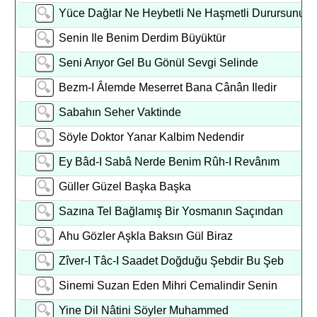
Yüce Dağlar Ne Heybetli Ne Haşmetli Durursunuz
Senin Ile Benim Derdim Büyüktür
Seni Arıyor Gel Bu Gönül Sevgi Selinde
Bezm-I Âlemde Meserret Bana Cânân Iledir
Sabahın Seher Vaktinde
Söyle Doktor Yanar Kalbim Nedendir
Ey Bâd-I Sabâ Nerde Benim Rûh-I Revânım
Güller Güzel Başka Başka
Sazına Tel Bağlamış Bir Yosmanın Saçından
Ahu Gözler Aşkla Baksın Gül Biraz
Zîver-I Tâc-I Saadet Doğduğu Şebdir Bu Şeb
Sinemi Suzan Eden Mihri Cemalindir Senin
Yine Dil Nâtini Söyler Muhammed