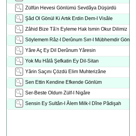
Zülfün Hevesi Gönlümü Sevdâya Düşürdü
Şâd Ol Gönül Ki Artık Erdin Dem-I Visâle
Zâhid Bize Tâ'n Eyleme Hak Ismin Okur Dilimiz
Söylemem Râz-I Derûnum Sırr-I Mübhemdir Gönül
Yâre Aç Ey Dil Derûnum Yâresin
Yok Mu Hâlâ Şefkatin Ey Dil-Sitan
Yârin Saçını Çözdü Elim Muhterizâne
Sen Ettin Kendine Efkende Gönlüm
Ser-Beste Oldum Zülf-I Nigâre
Sensin Ey Sultân-I Âlem Milk-I Dîne Pâdişah