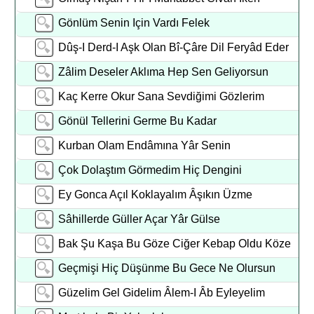
Gönlüm Senin Için Vardı Felek
Dûş-I Derd-I Aşk Olan Bî-Çâre Dil Feryâd Eder
Zâlim Deseler Aklıma Hep Sen Geliyorsun
Kaç Kerre Okur Sana Sevdiğimi Gözlerim
Gönül Tellerini Germe Bu Kadar
Kurban Olam Endâmına Yâr Senin
Çok Dolaştım Görmedim Hiç Dengini
Ey Gonca Açıl Koklayalım Âşıkın Üzme
Sâhillerde Güller Açar Yâr Gülse
Bak Şu Kaşa Bu Göze Ciğer Kebap Oldu Köze
Geçmişi Hiç Düşünme Bu Gece Ne Olursun
Güzelim Gel Gidelim Âlem-I Âb Eyleyelim