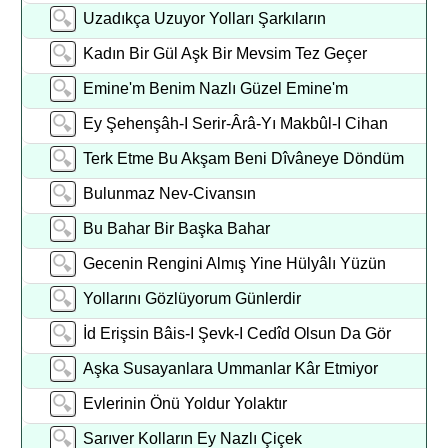
Uzadıkça Uzuyor Yolları Şarkıların
Kadın Bir Gül Aşk Bir Mevsim Tez Geçer
Emine'm Benim Nazlı Güzel Emine'm
Ey Şehenşâh-I Serir-Ârâ-Yı Makbûl-I Cihan
Terk Etme Bu Akşam Beni Dîvâneye Döndüm
Bulunmaz Nev-Civansın
Bu Bahar Bir Başka Bahar
Gecenin Rengini Almış Yine Hülyâlı Yüzün
Yollarını Gözlüyorum Günlerdir
İd Erişsin Bâis-I Şevk-I Cedîd Olsun Da Gör
Aşka Susayanlara Ummanlar Kâr Etmiyor
Evlerinin Önü Yoldur Yolaktır
Sarıver Kolların Ey Nazlı Çiçek