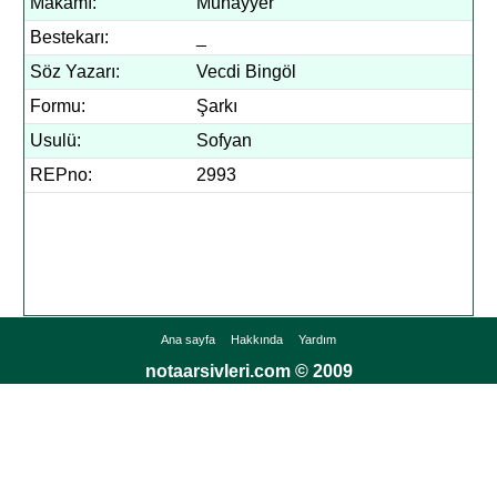
Makamı:
Muhayyer
Bestekarı:
_
Söz Yazarı:
Vecdi Bingöl
Formu:
Şarkı
Usulü:
Sofyan
REPno:
2993
Ana sayfa
Hakkında
Yardım
notaarsivleri.com © 2009