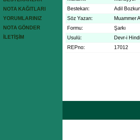
Bestekarı:
Adil Bozkur
NOTA KAĞITLARI
YORUMLARINIZ
Söz Yazarı:
Muammer A
NOTA GÖNDER
Formu:
Şarkı
İLETİŞİM
Usulü:
Devr-i Hind
REPno:
17012