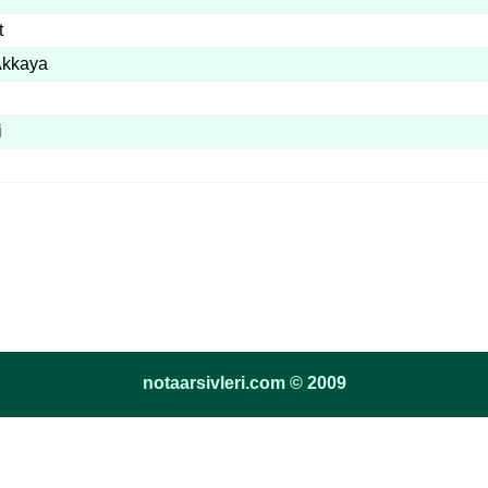
t
kkaya
i
notaarsivleri.com © 2009