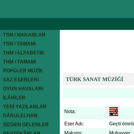
TSM / MAKAMLAR
TSM / TAMAMI
THM / ALFABETİK
THM / TAMAMI
POPÜLER MÜZİK
TÜRK SANAT MÜZİĞİ
SAZ ESERLERİ
OYUN HAVALARI
İLÂHİLER
YENİ YAZILANLAR
Nota:
DÂRULELHAN
Eser Adı:
Geçti ömrü
SİZDEN GELENLER
Makamı:
Muhayyer
BESTEKÂRLAR