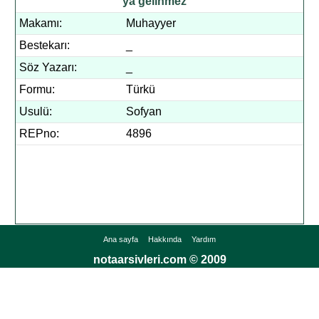
ya gelinmez
Makamı:
Muhayyer
Bestekarı:
_
Söz Yazarı:
_
Formu:
Türkü
Usulü:
Sofyan
REPno:
4896
Ana sayfa
Hakkında
Yardım
notaarsivleri.com © 2009