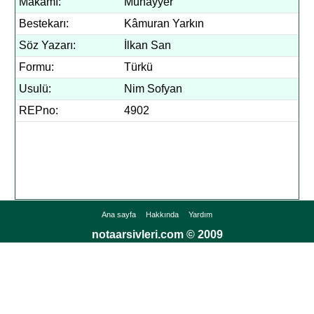
Makamı:
Muhayyer
Bestekarı:
Kâmuran Yarkın
Söz Yazarı:
İlkan San
Formu:
Türkü
Usulü:
Nim Sofyan
REPno:
4902
Ana sayfa
Hakkında
Yardım
notaarsivleri.com © 2009