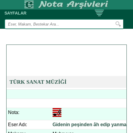
SAYFALAR
TÜRK SANAT MÜZİĞİ
Nota:
Eser Adı:
Gidenin peşinden âh edip yanma