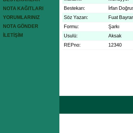
Bestekarı:
İrfan Doğru
NOTA KAĞITLARI
YORUMLARINIZ
Söz Yazarı:
Fuat Bayra
NOTA GÖNDER
Formu:
Şarkı
İLETİŞİM
Usulü:
Aksak
REPno:
12340