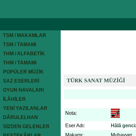
TSM / MAKAMLAR
TSM / TAMAMI
THM / ALFABETİK
THM / TAMAMI
POPÜLER MÜZİK
TÜRK SANAT MÜZİĞİ
SAZ ESERLERİ
OYUN HAVALARI
İLÂHİLER
YENİ YAZILANLAR
Nota:
DÂRULELHAN
Eser Adı:
Hâlâ genc
SİZDEN GELENLER
Makamı:
Muhayyer
BESTEKÂRLAR