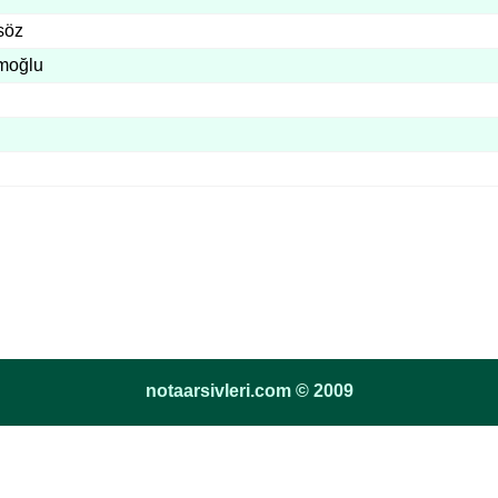
söz
moğlu
notaarsivleri.com © 2009