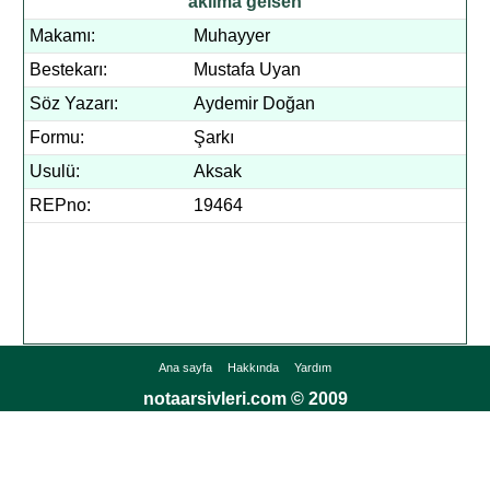
aklıma gelsen
Makamı:
Muhayyer
Bestekarı:
Mustafa Uyan
Söz Yazarı:
Aydemir Doğan
Formu:
Şarkı
Usulü:
Aksak
REPno:
19464
Ana sayfa
Hakkında
Yardım
notaarsivleri.com © 2009