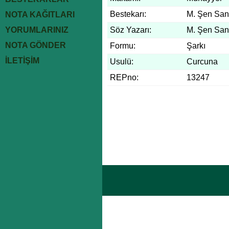
Bestekarı:
M. Şen San
NOTA KAĞITLARI
YORUMLARINIZ
Söz Yazarı:
M. Şen San
NOTA GÖNDER
Formu:
Şarkı
İLETİŞİM
Usulü:
Curcuna
REPno:
13247