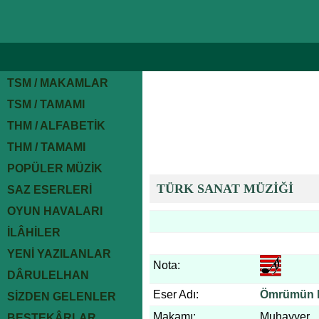
TSM / MAKAMLAR
TSM / TAMAMI
THM / ALFABETİK
THM / TAMAMI
POPÜLER MÜZİK
TÜRK SANAT MÜZİĞİ
SAZ ESERLERİ
OYUN HAVALARI
İLÂHİLER
YENİ YAZILANLAR
Nota:
DÂRULELHAN
Eser Adı:
Ömrümün h
SİZDEN GELENLER
Makamı:
Muhayyer
BESTEKÂRLAR