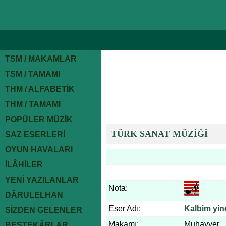
TSM / MAKAMLAR
TSM / TAMAMI
THM / ALFABETİK
THM / TAMAMI
POPÜLER MÜZİK
TÜRK SANAT MÜZİĞİ
SAZ ESERLERİ
OYUN HAVALARI
İLÂHİLER
YENİ YAZILANLAR
Nota:
DÂRULELHAN
Eser Adı:
Kalbim yine
SİZDEN GELENLER
Makamı:
Muhayyer
BESTEKÂRLAR