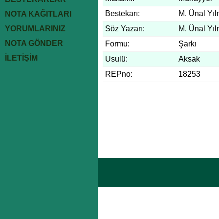
Bestekarı:
M. Ünal Yı
NOTA KAĞITLARI
YORUMLARINIZ
Söz Yazarı:
M. Ünal Yı
NOTA GÖNDER
Formu:
Şarkı
İLETİŞİM
Usulü:
Aksak
REPno:
18253