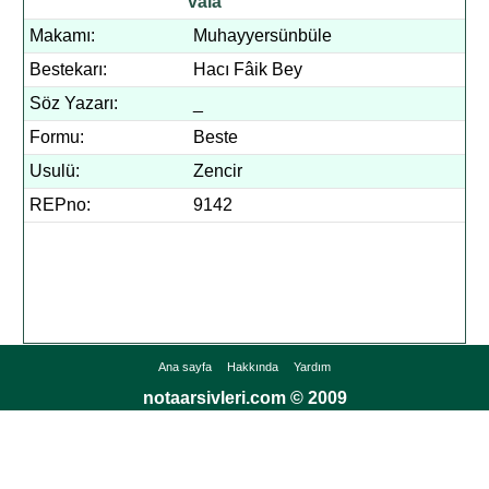
vâlâ
Makamı:
Muhayyersünbüle
Bestekarı:
Hacı Fâik Bey
Söz Yazarı:
_
Formu:
Beste
Usulü:
Zencir
REPno:
9142
Ana sayfa
Hakkında
Yardım
notaarsivleri.com © 2009