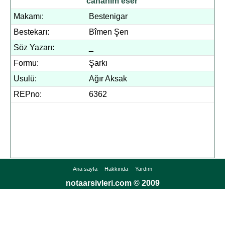
cânânım eser
Makamı:
Bestenigar
Bestekarı:
Bîmen Şen
Söz Yazarı:
_
Formu:
Şarkı
Usulü:
Ağır Aksak
REPno:
6362
Ana sayfa
Hakkında
Yardım
notaarsivleri.com © 2009