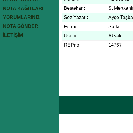
Bestekarı:
S. Mertkanl
NOTA KAĞITLARI
YORUMLARINIZ
Söz Yazarı:
Ayşe Taşba
NOTA GÖNDER
Formu:
Şarkı
İLETİŞİM
Usulü:
Aksak
REPno:
14767