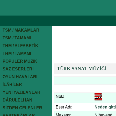
TSM / MAKAMLAR
TSM / TAMAMI
THM / ALFABETİK
THM / TAMAMI
POPÜLER MÜZİK
TÜRK SANAT MÜZİĞİ
SAZ ESERLERİ
OYUN HAVALARI
İLÂHİLER
YENİ YAZILANLAR
Nota:
DÂRULELHAN
Eser Adı:
Neden gitti
SİZDEN GELENLER
Makamı:
Nihavend
BESTEKÂRLAR