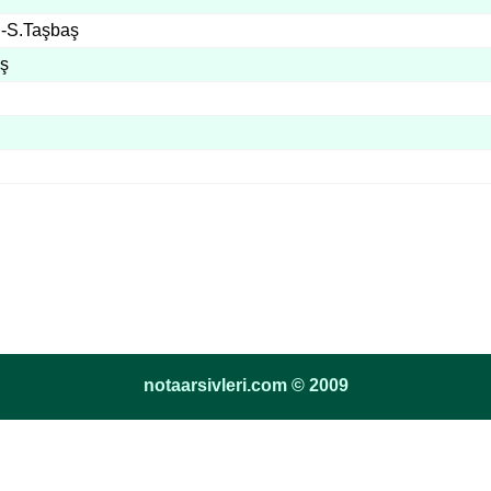
ı-S.Taşbaş
ş
notaarsivleri.com © 2009