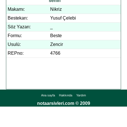
senin
Makamı:
Nikriz
Bestekarı:
Yusuf Çelebi
Söz Yazarı:
_
Formu:
Beste
Usulü:
Zencir
REPno:
4766
Ana sayfa
Hakkında
Yardım
notaarsivleri.com © 2009