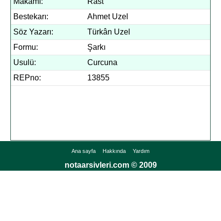
Makamı:
Rast
Bestekarı:
Ahmet Uzel
Söz Yazarı:
Türkân Uzel
Formu:
Şarkı
Usulü:
Curcuna
REPno:
13855
Ana sayfa
Hakkında
Yardım
notaarsivleri.com © 2009