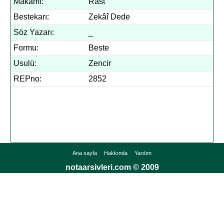
Makamı:
Rast
Bestekarı:
Zekâî Dede
Söz Yazarı:
_
Formu:
Beste
Usulü:
Zencir
REPno:
2852
Ana sayfa
Hakkında
Yardım
notaarsivleri.com © 2009