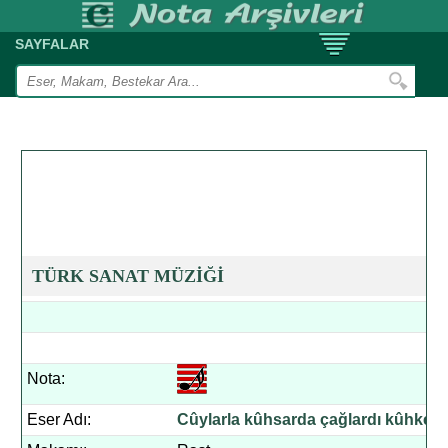
SAYFALAR
TÜRK SANAT MÜZİĞİ
Nota:
Eser Adı:
Cûylarla kûhsarda çağlardı kûhken