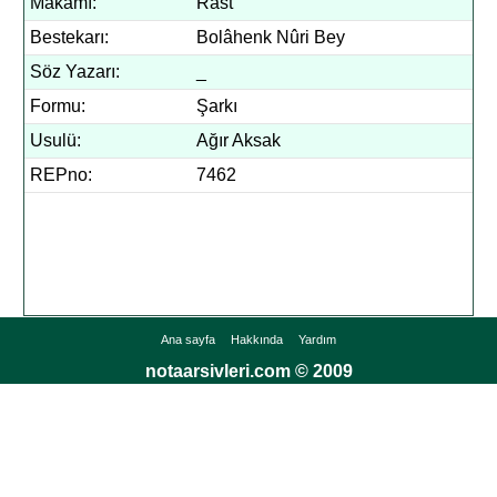
Makamı:
Rast
Bestekarı:
Bolâhenk Nûri Bey
Söz Yazarı:
_
Formu:
Şarkı
Usulü:
Ağır Aksak
REPno:
7462
Ana sayfa
Hakkında
Yardım
notaarsivleri.com © 2009