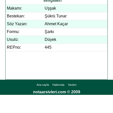
sevgilileri
Makamı:
Uşşak
Bestekarı:
Şükrü Tunar
Söz Yazarı:
Ahmet Kaçar
Formu:
Şarkı
Usulü:
Düyek
REPno:
445
Ana sayfa
Hakkında
Yardım
notaarsivleri.com © 2009